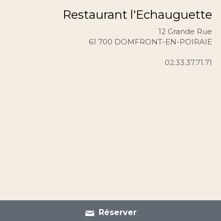
Restaurant l'Echauguette
12 Grande Rue
61 700 DOMFRONT-EN-POIRAIE
02.33.37.71.71
Utilisation des cookies
Nous utilisons des cookies pour assurer une
expérience de navigation fluide. En
acceptant, vous approuvez l'utilisation de
cookies.
En savoir plus
Accepter tout
Paramètres
Réserver
Refuser Tout